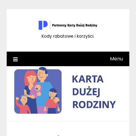
Skip
to
content
Kody rabatowe i korzyści.
Menu