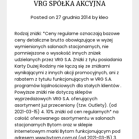
VRG SPÓŁKA AKCYJNA
Posted on
27 grudnia 2014
by
kleo
Rodzaj zniżki: *Ceny regularne oznaczają bazowe
ceny detaliczne brutto obowiązujące w wyżej
wymienionych salonach stacjonarnych, nie
pomniejszone o wysokość innych zniżek
udzielanych przez VRG S.A. Zniżki z tyłu posiadania
Karty Dużej Rodziny nie łączą się ze zniżkami
wynikającymi z innych akcji promocyjnych, ani z
rabatem z tytułu funkcjonujących w VRG S.A.
programów lojalnościowych dla stałych klientów .
Powyższe zniżki nie dotyczą sklepów
wyprzedażowych VRG S.A. oferujących
asortyment już przeceniony (tzw. Outlety). (od
2021-03-15) 4. 10% zniżki od cen regularnych* na
całość oferowanego asortymentu w salonach
stacjonarnych Bytom oraz w sklepie
internetowym marki Bytom funkcjonującym pod
adresem www.bytom.com.pl (od 2021-03-15) 3.