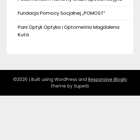
Fundacja Pomocy Socjalnej „POMOST”
Pani Optyk Optyka i Optometria Magdalena
Kuta
©2026
| Built using WordPress and
Responsive Blogily
theme by Superb