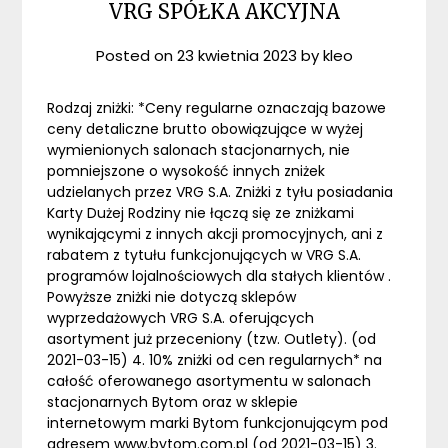
VRG SPÓŁKA AKCYJNA
Posted on
23 kwietnia 2023
by
kleo
Rodzaj zniżki: *Ceny regularne oznaczają bazowe
ceny detaliczne brutto obowiązujące w wyżej
wymienionych salonach stacjonarnych, nie
pomniejszone o wysokość innych zniżek
udzielanych przez VRG S.A. Zniżki z tyłu posiadania
Karty Dużej Rodziny nie łączą się ze zniżkami
wynikającymi z innych akcji promocyjnych, ani z
rabatem z tytułu funkcjonujących w VRG S.A.
programów lojalnościowych dla stałych klientów .
Powyższe zniżki nie dotyczą sklepów
wyprzedażowych VRG S.A. oferujących
asortyment już przeceniony (tzw. Outlety). (od
2021-03-15) 4. 10% zniżki od cen regularnych* na
całość oferowanego asortymentu w salonach
stacjonarnych Bytom oraz w sklepie
internetowym marki Bytom funkcjonującym pod
adresem www.bytom.com.pl (od 2021-03-15) 3.