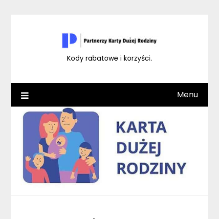
Skip
to
content
Kody rabatowe i korzyści.
Menu