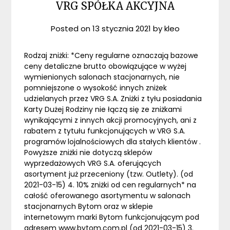
VRG SPÓŁKA AKCYJNA
Posted on
13 stycznia 2021
by
kleo
Rodzaj zniżki: *Ceny regularne oznaczają bazowe
ceny detaliczne brutto obowiązujące w wyżej
wymienionych salonach stacjonarnych, nie
pomniejszone o wysokość innych zniżek
udzielanych przez VRG S.A. Zniżki z tyłu posiadania
Karty Dużej Rodziny nie łączą się ze zniżkami
wynikającymi z innych akcji promocyjnych, ani z
rabatem z tytułu funkcjonujących w VRG S.A.
programów lojalnościowych dla stałych klientów .
Powyższe zniżki nie dotyczą sklepów
wyprzedażowych VRG S.A. oferujących
asortyment już przeceniony (tzw. Outlety). (od
2021-03-15) 4. 10% zniżki od cen regularnych* na
całość oferowanego asortymentu w salonach
stacjonarnych Bytom oraz w sklepie
internetowym marki Bytom funkcjonującym pod
adresem www.bytom.com.pl (od 2021-03-15) 3.