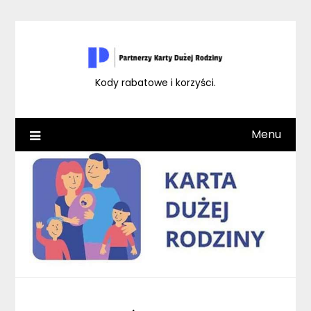
Skip
to
content
Kody rabatowe i korzyści.
Menu