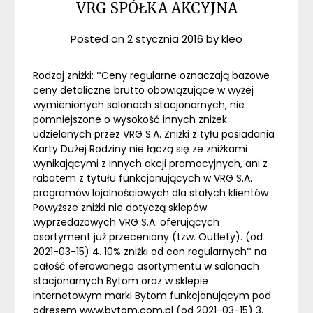
VRG SPÓŁKA AKCYJNA
Posted on
2 stycznia 2016
by
kleo
Rodzaj zniżki: *Ceny regularne oznaczają bazowe
ceny detaliczne brutto obowiązujące w wyżej
wymienionych salonach stacjonarnych, nie
pomniejszone o wysokość innych zniżek
udzielanych przez VRG S.A. Zniżki z tyłu posiadania
Karty Dużej Rodziny nie łączą się ze zniżkami
wynikającymi z innych akcji promocyjnych, ani z
rabatem z tytułu funkcjonujących w VRG S.A.
programów lojalnościowych dla stałych klientów .
Powyższe zniżki nie dotyczą sklepów
wyprzedażowych VRG S.A. oferujących
asortyment już przeceniony (tzw. Outlety). (od
2021-03-15) 4. 10% zniżki od cen regularnych* na
całość oferowanego asortymentu w salonach
stacjonarnych Bytom oraz w sklepie
internetowym marki Bytom funkcjonującym pod
adresem www.bytom.com.pl (od 2021-03-15) 3.