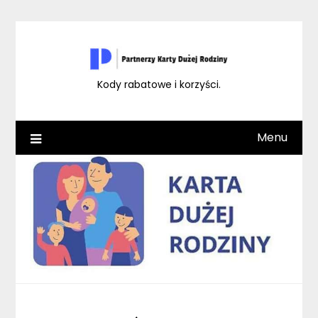
Skip
to
content
Kody rabatowe i korzyści.
Menu