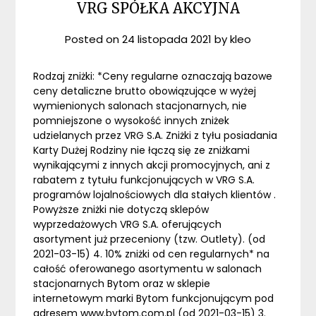
VRG SPÓŁKA AKCYJNA
Posted on
24 listopada 2021
by
kleo
Rodzaj zniżki: *Ceny regularne oznaczają bazowe
ceny detaliczne brutto obowiązujące w wyżej
wymienionych salonach stacjonarnych, nie
pomniejszone o wysokość innych zniżek
udzielanych przez VRG S.A. Zniżki z tyłu posiadania
Karty Dużej Rodziny nie łączą się ze zniżkami
wynikającymi z innych akcji promocyjnych, ani z
rabatem z tytułu funkcjonujących w VRG S.A.
programów lojalnościowych dla stałych klientów .
Powyższe zniżki nie dotyczą sklepów
wyprzedażowych VRG S.A. oferujących
asortyment już przeceniony (tzw. Outlety). (od
2021-03-15) 4. 10% zniżki od cen regularnych* na
całość oferowanego asortymentu w salonach
stacjonarnych Bytom oraz w sklepie
internetowym marki Bytom funkcjonującym pod
adresem www.bytom.com.pl (od 2021-03-15) 3.