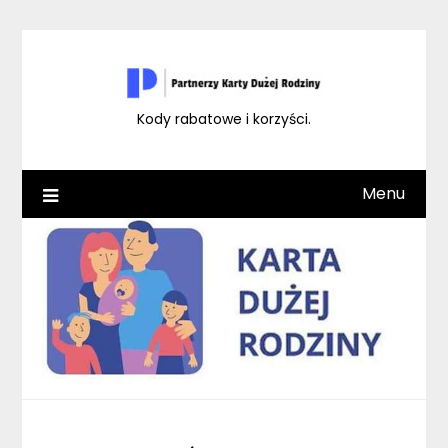
Skip
to
content
Kody rabatowe i korzyści.
Menu