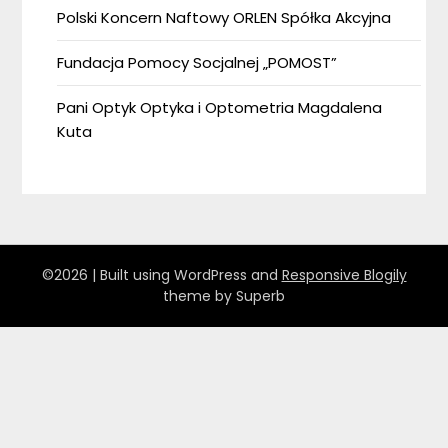
Polski Koncern Naftowy ORLEN Spółka Akcyjna
Fundacja Pomocy Socjalnej „POMOST”
Pani Optyk Optyka i Optometria Magdalena
Kuta
©2026
| Built using WordPress and
Responsive Blogily
theme by Superb