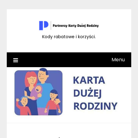
Skip
to
content
Kody rabatowe i korzyści.
Menu