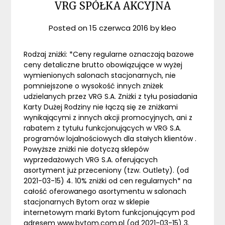
VRG SPÓŁKA AKCYJNA
Posted on
15 czerwca 2016
by
kleo
Rodzaj zniżki: *Ceny regularne oznaczają bazowe
ceny detaliczne brutto obowiązujące w wyżej
wymienionych salonach stacjonarnych, nie
pomniejszone o wysokość innych zniżek
udzielanych przez VRG S.A. Zniżki z tyłu posiadania
Karty Dużej Rodziny nie łączą się ze zniżkami
wynikającymi z innych akcji promocyjnych, ani z
rabatem z tytułu funkcjonujących w VRG S.A.
programów lojalnościowych dla stałych klientów .
Powyższe zniżki nie dotyczą sklepów
wyprzedażowych VRG S.A. oferujących
asortyment już przeceniony (tzw. Outlety). (od
2021-03-15) 4. 10% zniżki od cen regularnych* na
całość oferowanego asortymentu w salonach
stacjonarnych Bytom oraz w sklepie
internetowym marki Bytom funkcjonującym pod
adresem www.bytom.com.pl (od 2021-03-15) 3.