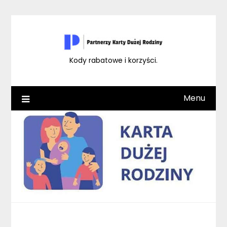
Skip
to
content
Kody rabatowe i korzyści.
Menu