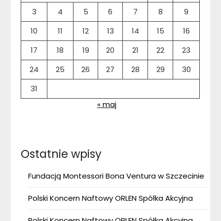
3
4
5
6
7
8
9
10
11
12
13
14
15
16
17
18
19
20
21
22
23
24
25
26
27
28
29
30
31
« maj
Ostatnie wpisy
Fundacją Montessori Bona Ventura w Szczecinie
Polski Koncern Naftowy ORLEN Spółka Akcyjna
Polski Koncern Naftowy ORLEN Spółka Akcyjna