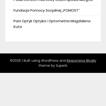
Fundacja Pomocy Socjalnej „POMOST”
Pani Optyk Optyka i Optometria Magdalena
Kuta
©2026
| Built using WordPress and
Responsive Blogily
theme by Superb