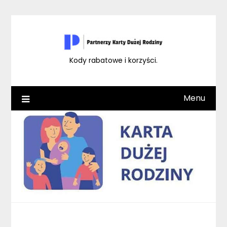
Skip
to
content
Kody rabatowe i korzyści.
Menu