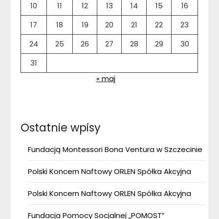
10
11
12
13
14
15
16
17
18
19
20
21
22
23
24
25
26
27
28
29
30
31
« maj
Ostatnie wpisy
Fundacją Montessori Bona Ventura w Szczecinie
Polski Koncern Naftowy ORLEN Spółka Akcyjna
Polski Koncern Naftowy ORLEN Spółka Akcyjna
Fundacja Pomocy Socjalnej „POMOST”