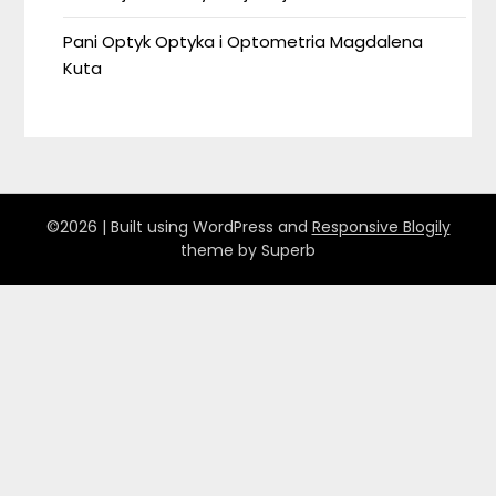
Pani Optyk Optyka i Optometria Magdalena
Kuta
©2026
| Built using WordPress and
Responsive Blogily
theme by Superb