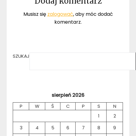
Dodaj komentarz
Musisz się
zalogować
, aby móc dodać
komentarz.
SZUKAJ
sierpień 2026
P
W
Ś
C
P
S
N
1
2
3
4
5
6
7
8
9