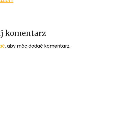
d.com
j komentarz
ać
, aby móc dodać komentarz.