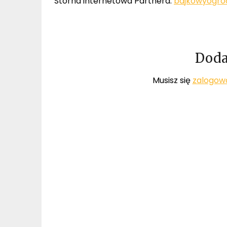
Storna internetowa Partnera:
bajkowyogro
Doda
Musisz się
zalogow