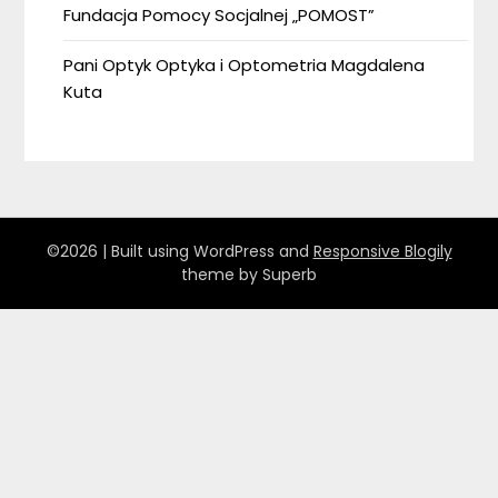
Fundacja Pomocy Socjalnej „POMOST”
Pani Optyk Optyka i Optometria Magdalena
Kuta
©2026
| Built using WordPress and
Responsive Blogily
theme by Superb