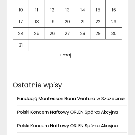
10
11
12
13
14
15
16
17
18
19
20
21
22
23
24
25
26
27
28
29
30
31
« maj
Ostatnie wpisy
Fundacją Montessori Bona Ventura w Szczecinie
Polski Koncern Naftowy ORLEN Spółka Akcyjna
Polski Koncern Naftowy ORLEN Spółka Akcyjna