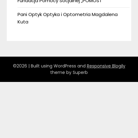
Fundacja Pomocy Socjalnej „POMOST”
Pani Optyk Optyka i Optometria Magdalena
Kuta
©2026
| Built using WordPress and
Responsive Blogily
theme by Superb