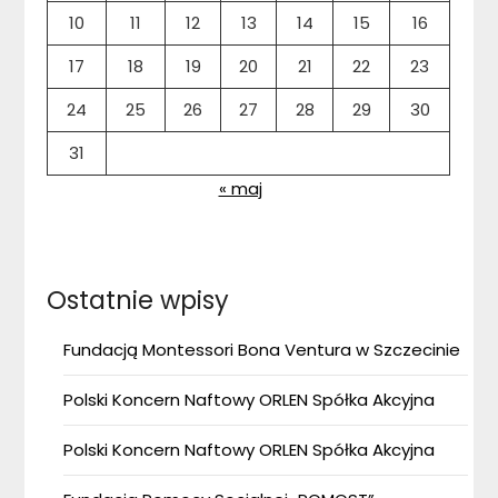
10
11
12
13
14
15
16
17
18
19
20
21
22
23
24
25
26
27
28
29
30
31
« maj
Ostatnie wpisy
Fundacją Montessori Bona Ventura w Szczecinie
Polski Koncern Naftowy ORLEN Spółka Akcyjna
Polski Koncern Naftowy ORLEN Spółka Akcyjna