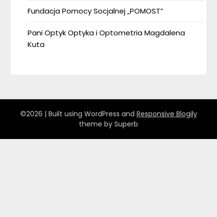
Fundacja Pomocy Socjalnej „POMOST”
Pani Optyk Optyka i Optometria Magdalena
Kuta
©2026
| Built using WordPress and
Responsive Blogily
theme by Superb