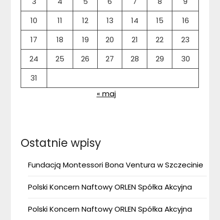
3
4
5
6
7
8
9
10
11
12
13
14
15
16
17
18
19
20
21
22
23
24
25
26
27
28
29
30
31
« maj
Ostatnie wpisy
Fundacją Montessori Bona Ventura w Szczecinie
Polski Koncern Naftowy ORLEN Spółka Akcyjna
Polski Koncern Naftowy ORLEN Spółka Akcyjna