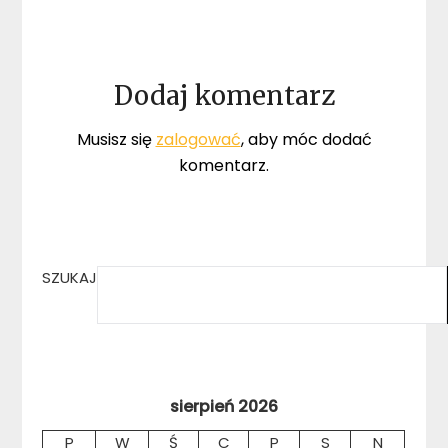
Dodaj komentarz
Musisz się
zalogować
, aby móc dodać
komentarz.
SZUKAJ
sierpień 2026
P
W
Ś
C
P
S
N