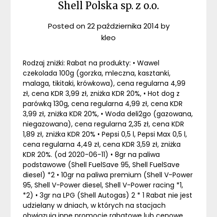
Shell Polska sp. z o.o.
Posted on
22 października 2014
by
kleo
Rodzaj zniżki: Rabat na produkty: • Wawel
czekolada 100g (gorzka, mleczna, kasztanki,
malaga, tikitaki, krówkowa), cena regularna 4,99
zł, cena KDR 3,99 zł, zniżka KDR 20%, • Hot dog z
parówką 130g, cena regularna 4,99 zł, cena KDR
3,99 zł, zniżka KDR 20%, • Woda deli2go (gazowana,
niegazowana), cena regularna 2,35 zł, cena KDR
1,89 zł, zniżka KDR 20% • Pepsi 0,5 l, Pepsi Max 0,5 l,
cena regularna 4,49 zł, cena KDR 3,59 zł, zniżka
KDR 20%. (od 2020-06-11) • 8gr na paliwa
podstawowe (Shell FuelSave 95, Shell FuelSave
diesel) *2 • 10gr na paliwa premium (Shell V-Power
95, Shell V-Power diesel, Shell V-Power racing *1,
*2) • 3gr na LPG (Shell Autogas) 2 * 1 Rabat nie jest
udzielany w dniach, w których na stacjach
obwiązują inne promocje rabatowe lub cenowe