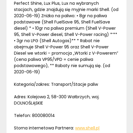
Perfect Shine, Lux Plus, Lux na wybranych
stacjach, gdzie znajdują się myjnie marki Shell. (od
2020-06-19) Zniżka na paliwo: • 8gr na paliwa
podstawowe (Shell FuelSave 95, Shell FuelSave
diesel) * • 10gr na paliwa premium (Shell V-Power
95, Shell V-Power diesel, Shell V-Power racing) *’**
• 3gr na LPG (Shell Autogas)** * Rabat nie
obejmuje Shell V-Power 95 oraz Shell V-Power
Diesel we wtorki – promocja „Wtorki z V-Powerem”
(cena paliwa VP95/VPD = cenie paliwa
podstawowego), ** Rabaty nie sumują się. (od
2020-06-19)
Kategoria/zakres: Transport/Stacje paliw
Adres: Kolejowa 2, 58-300 Wałbrzych, woj.
DOLNOŚLĄSKIE
Telefon: 800080014
Storna internetowa Partnera:
www.shell.pl