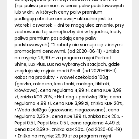
(np. paliwa premium w cenie paliw podstawowych
lub w dni, w których ceny paliw premium
podlegają obniżce cenowej- aktualnie jest to
wtorek i czwartek – dni te mogą ulec zmianie, przy
zachowaniu tej samej liczby dni w tygodniu, kiedy
paliwa premium posiadają cenę paliw
podstawowych) *2 rabaty nie sumuje się z innymi
promocjami cenowymi. (od 2020-06-11) • Zniżka
na myjnię: 29,99 zł za program myjni Perfect
Shine, Lux Plus, Lux na wybranych stacjach, gdzie
znajdują się myjnie marki Shell. (od 2020-06-11)
Rabat na produkty: • Wawel czekolada 100g
(gorzka, mleczna, kasztanki, malaga, tikitaki,
krówkowa), cena regularna 4,99 zł, cena KDR 3,99
zł, zniżka KDR 20%, • Hot dog z parówką 130g, cena
regularna 4,99 zł, cena KDR 3,99 zł, zniżka KDR 20%,
• Woda deli2go (gazowana, niegazowana), cena
regularna 2,35 zł, cena KDR 1,89 zł, zniżka KDR 20% •
Pepsi 0,5 l, Pepsi Max 0,5 l, cena regularna 4,49 zł,
cena KDR 3,59 zł, zniżka KDR 20%. (od 2020-06-19)
• Zniżka na myjnię: 29,99 zł za program myjni