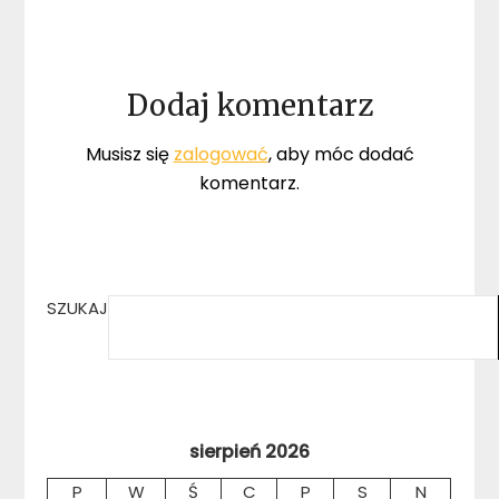
Dodaj komentarz
Musisz się
zalogować
, aby móc dodać
komentarz.
SZUKAJ
sierpień 2026
P
W
Ś
C
P
S
N