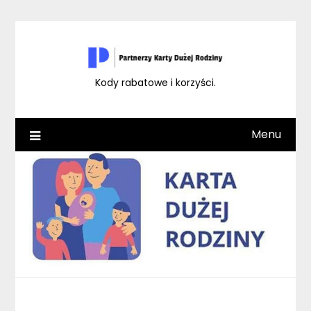
Skip
to
content
Kody rabatowe i korzyści.
Menu