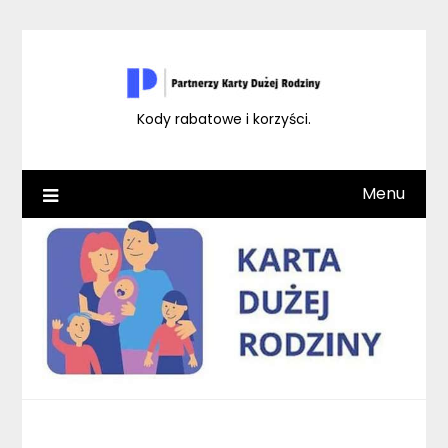
Skip
to
content
Kody rabatowe i korzyści.
Menu