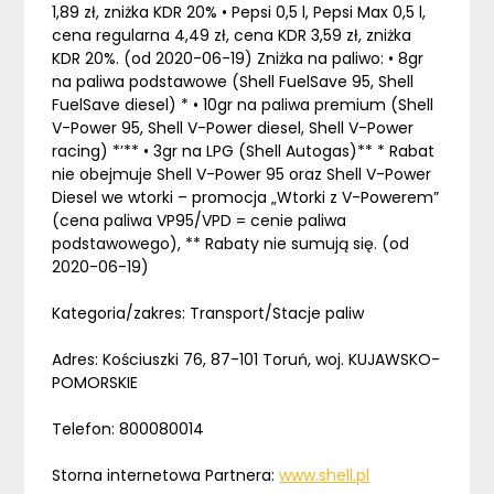
1,89 zł, zniżka KDR 20% • Pepsi 0,5 l, Pepsi Max 0,5 l,
cena regularna 4,49 zł, cena KDR 3,59 zł, zniżka
KDR 20%. (od 2020-06-19) Zniżka na paliwo: • 8gr
na paliwa podstawowe (Shell FuelSave 95, Shell
FuelSave diesel) * • 10gr na paliwa premium (Shell
V-Power 95, Shell V-Power diesel, Shell V-Power
racing) *’** • 3gr na LPG (Shell Autogas)** * Rabat
nie obejmuje Shell V-Power 95 oraz Shell V-Power
Diesel we wtorki – promocja „Wtorki z V-Powerem”
(cena paliwa VP95/VPD = cenie paliwa
podstawowego), ** Rabaty nie sumują się. (od
2020-06-19)
Kategoria/zakres: Transport/Stacje paliw
Adres: Kościuszki 76, 87-101 Toruń, woj. KUJAWSKO-
POMORSKIE
Telefon: 800080014
Storna internetowa Partnera:
www.shell.pl