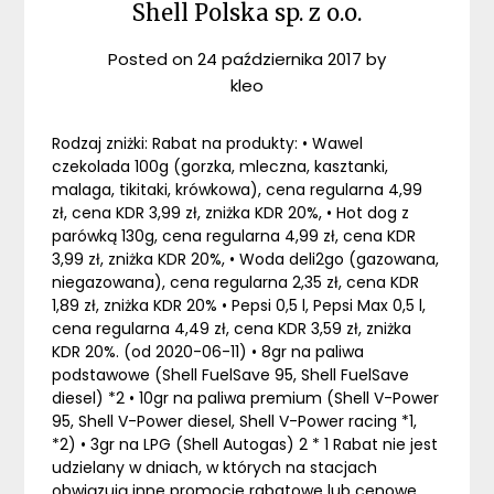
Shell Polska sp. z o.o.
Posted on
24 października 2017
by
kleo
Rodzaj zniżki: Rabat na produkty: • Wawel
czekolada 100g (gorzka, mleczna, kasztanki,
malaga, tikitaki, krówkowa), cena regularna 4,99
zł, cena KDR 3,99 zł, zniżka KDR 20%, • Hot dog z
parówką 130g, cena regularna 4,99 zł, cena KDR
3,99 zł, zniżka KDR 20%, • Woda deli2go (gazowana,
niegazowana), cena regularna 2,35 zł, cena KDR
1,89 zł, zniżka KDR 20% • Pepsi 0,5 l, Pepsi Max 0,5 l,
cena regularna 4,49 zł, cena KDR 3,59 zł, zniżka
KDR 20%. (od 2020-06-11) • 8gr na paliwa
podstawowe (Shell FuelSave 95, Shell FuelSave
diesel) *2 • 10gr na paliwa premium (Shell V-Power
95, Shell V-Power diesel, Shell V-Power racing *1,
*2) • 3gr na LPG (Shell Autogas) 2 * 1 Rabat nie jest
udzielany w dniach, w których na stacjach
obwiązują inne promocje rabatowe lub cenowe