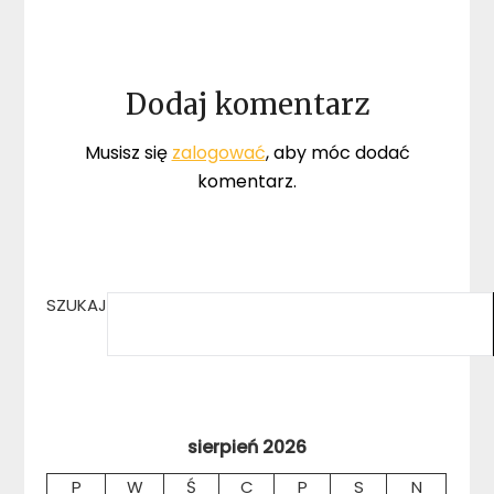
Dodaj komentarz
Musisz się
zalogować
, aby móc dodać
komentarz.
SZUKAJ
sierpień 2026
P
W
Ś
C
P
S
N