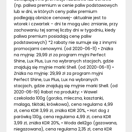
(np. paliwa premium w cenie paliw podstawowych
lub w dni, w których ceny paliw premium
podlegają obniżce cenowej- aktualnie jest to
wtorek i czwartek – dni te mogą ulec zmianie, przy
zachowaniu tej samej liczby dni w tygodniu, kiedy
paliwa premium posiadają cenę paliw
podstawowych) *2 rabaty nie sumuje się z innymi
promocjami cenowymi. (od 2020-06-11) • Zniżka
na myjnię: 29,99 zł za program myjni Perfect
Shine, Lux Plus, Lux na wybranych stacjach, gdzie
znajdują się myjnie marki Shell. (od 2020-06-11) •
Zniżka na myjnię: 29,99 zł za program myjni
Perfect Shine, Lux Plus, Lux na wybranych
stacjach, gdzie znajdują się myjnie marki Shell. (od
2020-06-19) Rabat na produkty: • Wawel
czekolada 100g (gorzka, mleczna, kasztanki,
malaga, tikitaki, krówkowa), cena regularna 4,99
zł, cena KDR 3,99 zł, zniżka KDR 20%, • Hot dog z
parówką 130g, cena regularna 4,99 zł, cena KDR
3,99 zł, zniżka KDR 20%, • Woda deli2go (gazowana,
niegazowana), cena regularna 2,35 zł, cena KDR