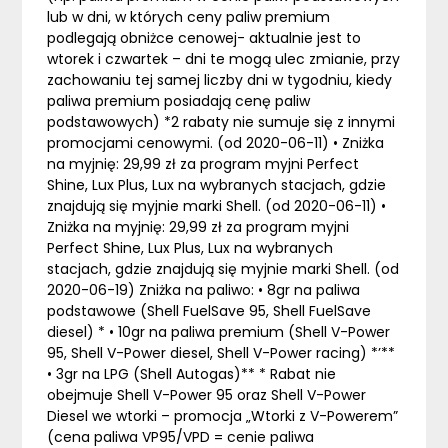
lub w dni, w których ceny paliw premium
podlegają obniżce cenowej- aktualnie jest to
wtorek i czwartek – dni te mogą ulec zmianie, przy
zachowaniu tej samej liczby dni w tygodniu, kiedy
paliwa premium posiadają cenę paliw
podstawowych) *2 rabaty nie sumuje się z innymi
promocjami cenowymi. (od 2020-06-11) • Zniżka
na myjnię: 29,99 zł za program myjni Perfect
Shine, Lux Plus, Lux na wybranych stacjach, gdzie
znajdują się myjnie marki Shell. (od 2020-06-11) •
Zniżka na myjnię: 29,99 zł za program myjni
Perfect Shine, Lux Plus, Lux na wybranych
stacjach, gdzie znajdują się myjnie marki Shell. (od
2020-06-19) Zniżka na paliwo: • 8gr na paliwa
podstawowe (Shell FuelSave 95, Shell FuelSave
diesel) * • 10gr na paliwa premium (Shell V-Power
95, Shell V-Power diesel, Shell V-Power racing) *’**
• 3gr na LPG (Shell Autogas)** * Rabat nie
obejmuje Shell V-Power 95 oraz Shell V-Power
Diesel we wtorki – promocja „Wtorki z V-Powerem”
(cena paliwa VP95/VPD = cenie paliwa