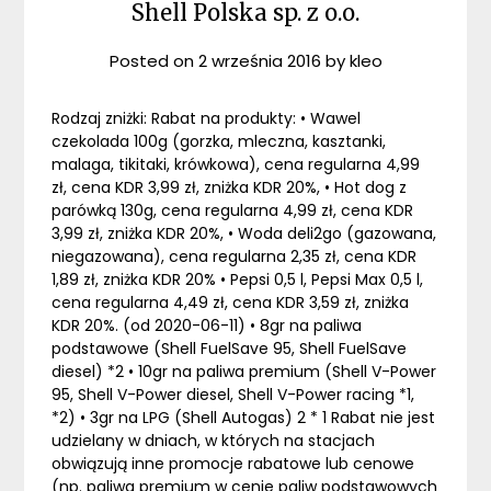
Shell Polska sp. z o.o.
Posted on
2 września 2016
by
kleo
Rodzaj zniżki: Rabat na produkty: • Wawel
czekolada 100g (gorzka, mleczna, kasztanki,
malaga, tikitaki, krówkowa), cena regularna 4,99
zł, cena KDR 3,99 zł, zniżka KDR 20%, • Hot dog z
parówką 130g, cena regularna 4,99 zł, cena KDR
3,99 zł, zniżka KDR 20%, • Woda deli2go (gazowana,
niegazowana), cena regularna 2,35 zł, cena KDR
1,89 zł, zniżka KDR 20% • Pepsi 0,5 l, Pepsi Max 0,5 l,
cena regularna 4,49 zł, cena KDR 3,59 zł, zniżka
KDR 20%. (od 2020-06-11) • 8gr na paliwa
podstawowe (Shell FuelSave 95, Shell FuelSave
diesel) *2 • 10gr na paliwa premium (Shell V-Power
95, Shell V-Power diesel, Shell V-Power racing *1,
*2) • 3gr na LPG (Shell Autogas) 2 * 1 Rabat nie jest
udzielany w dniach, w których na stacjach
obwiązują inne promocje rabatowe lub cenowe
(np. paliwa premium w cenie paliw podstawowych