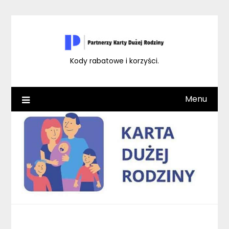
Skip
to
content
Kody rabatowe i korzyści.
Menu