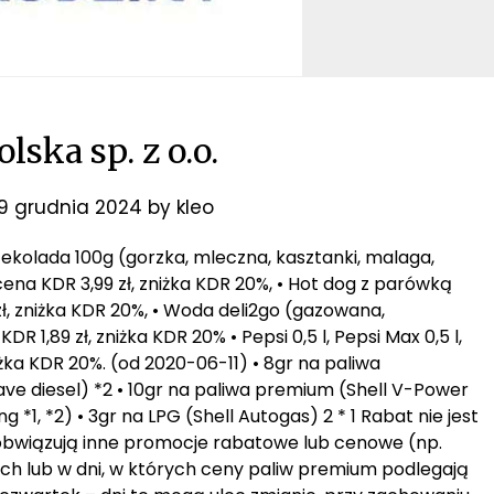
olska sp. z o.o.
19 grudnia 2024
by
kleo
zekolada 100g (gorzka, mleczna, kasztanki, malaga,
 cena KDR 3,99 zł, zniżka KDR 20%, • Hot dog z parówką
 zł, zniżka KDR 20%, • Woda deli2go (gazowana,
R 1,89 zł, zniżka KDR 20% • Pepsi 0,5 l, Pepsi Max 0,5 l,
iżka KDR 20%. (od 2020-06-11) • 8gr na paliwa
ave diesel) *2 • 10gr na paliwa premium (Shell V-Power
g *1, *2) • 3gr na LPG (Shell Autogas) 2 * 1 Rabat nie jest
 obwiązują inne promocje rabatowe lub cenowe (np.
h lub w dni, w których ceny paliw premium podlegają