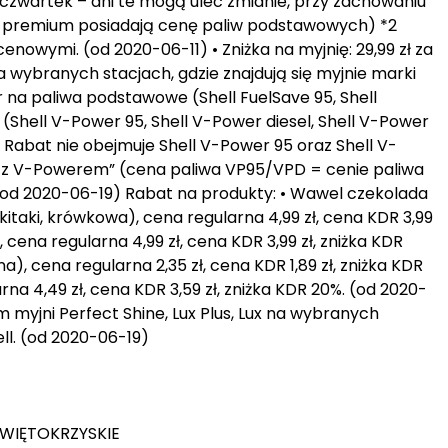
i czwartek – dni te mogą ulec zmianie, przy zachowaniu
iwa premium posiadają cenę paliw podstawowych) *2
enowymi. (od 2020-06-11) • Zniżka na myjnię: 29,99 zł za
na wybranych stacjach, gdzie znajdują się myjnie marki
gr na paliwa podstawowe (Shell FuelSave 95, Shell
 (Shell V-Power 95, Shell V-Power diesel, Shell V-Power
 * Rabat nie obejmuje Shell V-Power 95 oraz Shell V-
i z V-Powerem” (cena paliwa VP95/VPD = cenie paliwa
(od 2020-06-19) Rabat na produkty: • Wawel czekolada
kitaki, krówkowa), cena regularna 4,99 zł, cena KDR 3,99
, cena regularna 4,99 zł, cena KDR 3,99 zł, zniżka KDR
, cena regularna 2,35 zł, cena KDR 1,89 zł, zniżka KDR
larna 4,49 zł, cena KDR 3,59 zł, zniżka KDR 20%. (od 2020-
am myjni Perfect Shine, Lux Plus, Lux na wybranych
ell. (od 2020-06-19)
 ŚWIĘTOKRZYSKIE