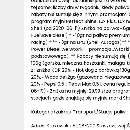
obniżce cenowej- aktualnie jest to wtorek 
tej samej liczby dni w tygodniu, kiedy pal
rabaty nie sumuje się z innymi promocjami c
program myjni Perfect Shine, Lux Plus, Lux 
Shell. (od 2020-06-11) Zniżka na paliwo: • 8
FuelSave diesel) * • 10gr na paliwa premium
racing) *’** • 3gr na LPG (Shell Autogas)**
Power Diesel we wtorki – promocja „Wtork
podstawowego), ** Rabaty nie sumują się. 
100g (gorzka, mleczna, kasztanki, malaga, ti
zł, zniżka KDR 20%, • Hot dog z parówką 130g
20%, • Woda deli2go (gazowana, niegazowana)
20% • Pepsi 0,5 l, Pepsi Max 0,5 l, cena regu
06-19) • Zniżka na myjnię: 29,99 zł za progr
stacjach, gdzie znajdują się myjnie marki Sh
Kategoria/zakres: Transport/Stacje paliw
Adres: Krakowska 51, 28-200 Staszów, woj.