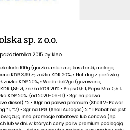
olska sp. z o.o.
października 2015
by
kleo
zekolada 100g (gorzka, mleczna, kasztanki, malaga,
 cena KDR 3,99 zł, zniżka KDR 20%, • Hot dog z parówką
 zł, zniżka KDR 20%, • Woda deli2go (gazowana,
R 1,89 zł, zniżka KDR 20% • Pepsi 0,5 l, Pepsi Max 0,5 l,
iżka KDR 20%. (od 2020-06-11) • 8gr na paliwa
ave diesel) *2 • 10gr na paliwa premium (Shell V-Power
g *1, *2) • 3gr na LPG (Shell Autogas) 2 * 1 Rabat nie jest
 obwiązują inne promocje rabatowe lub cenowe (np.
h lub w dni, w których ceny paliw premium podlegają