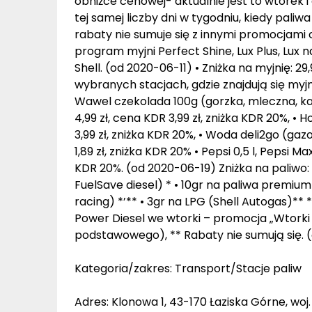
obniżce cenowej- aktualnie jest to wtorek 
tej samej liczby dni w tygodniu, kiedy pal
rabaty nie sumuje się z innymi promocjami c
program myjni Perfect Shine, Lux Plus, Lux 
Shell. (od 2020-06-11) • Zniżka na myjnię: 29
wybranych stacjach, gdzie znajdują się myjn
Wawel czekolada 100g (gorzka, mleczna, kas
4,99 zł, cena KDR 3,99 zł, zniżka KDR 20%, •
3,99 zł, zniżka KDR 20%, • Woda deli2go (ga
1,89 zł, zniżka KDR 20% • Pepsi 0,5 l, Pepsi Ma
KDR 20%. (od 2020-06-19) Zniżka na paliwo: 
FuelSave diesel) * • 10gr na paliwa premium
racing) *’** • 3gr na LPG (Shell Autogas)**
Power Diesel we wtorki – promocja „Wtork
podstawowego), ** Rabaty nie sumują się. 
Kategoria/zakres: Transport/Stacje paliw
Adres: Klonowa 1, 43-170 Łaziska Górne, woj.