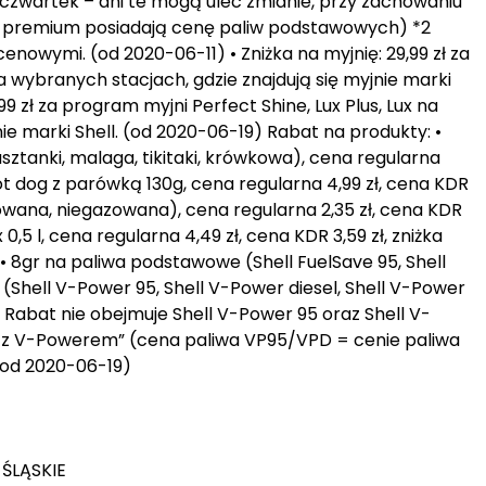
i czwartek – dni te mogą ulec zmianie, przy zachowaniu
iwa premium posiadają cenę paliw podstawowych) *2
enowymi. (od 2020-06-11) • Zniżka na myjnię: 29,99 zł za
na wybranych stacjach, gdzie znajdują się myjnie marki
,99 zł za program myjni Perfect Shine, Lux Plus, Lux na
ie marki Shell. (od 2020-06-19) Rabat na produkty: •
ztanki, malaga, tikitaki, krówkowa), cena regularna
 Hot dog z parówką 130g, cena regularna 4,99 zł, cena KDR
zowana, niegazowana), cena regularna 2,35 zł, cena KDR
x 0,5 l, cena regularna 4,49 zł, cena KDR 3,59 zł, zniżka
• 8gr na paliwa podstawowe (Shell FuelSave 95, Shell
 (Shell V-Power 95, Shell V-Power diesel, Shell V-Power
 * Rabat nie obejmuje Shell V-Power 95 oraz Shell V-
i z V-Powerem” (cena paliwa VP95/VPD = cenie paliwa
(od 2020-06-19)
 ŚLĄSKIE