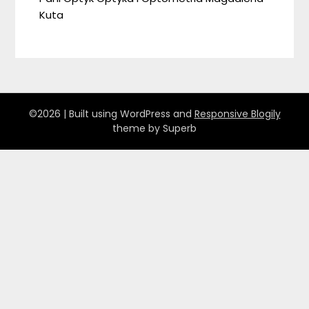
Kuta
©2026
| Built using WordPress and
Responsive Blogily
theme by Superb