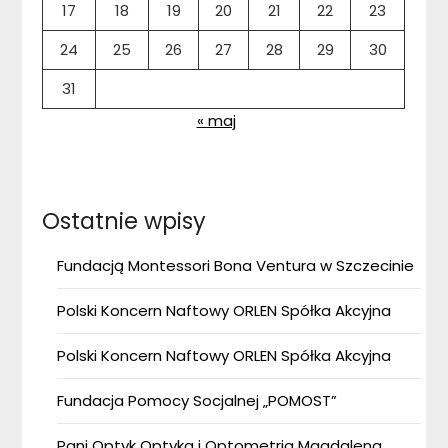
17
18
19
20
21
22
23
24
25
26
27
28
29
30
31
« maj
Ostatnie wpisy
Fundacją Montessori Bona Ventura w Szczecinie
Polski Koncern Naftowy ORLEN Spółka Akcyjna
Polski Koncern Naftowy ORLEN Spółka Akcyjna
Fundacja Pomocy Socjalnej „POMOST”
Pani Optyk Optyka i Optometria Magdalena