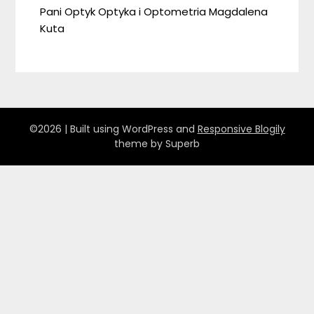
Pani Optyk Optyka i Optometria Magdalena
Kuta
©2026
| Built using WordPress and
Responsive Blogily
theme by Superb