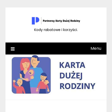
Skip
to
content
Kody rabatowe i korzyści.
Menu