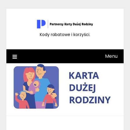
Skip
to
content
Kody rabatowe i korzyści.
Menu