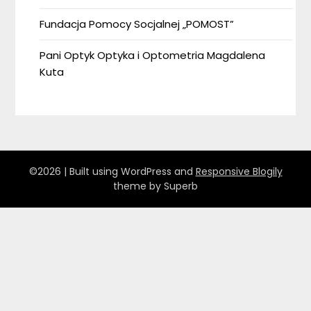
Fundacja Pomocy Socjalnej „POMOST”
Pani Optyk Optyka i Optometria Magdalena
Kuta
©2026
| Built using WordPress and
Responsive Blogily
theme by Superb