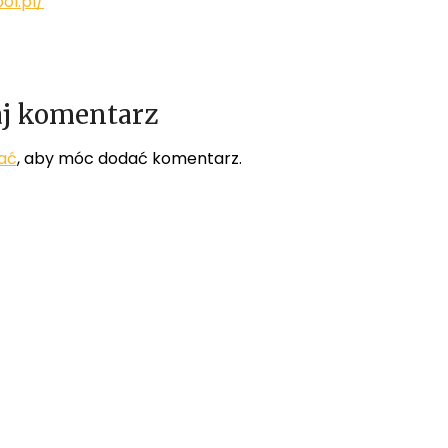
ol.pl/
j komentarz
ać
, aby móc dodać komentarz.