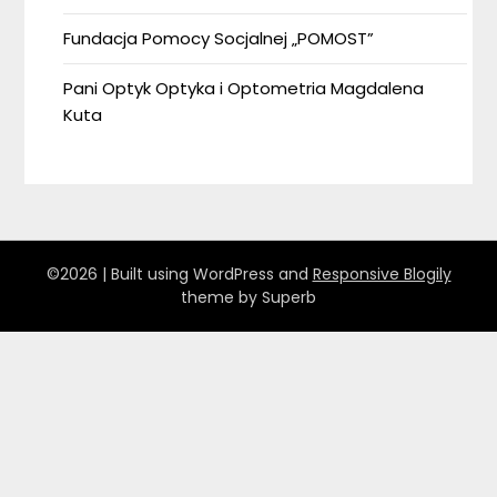
Fundacja Pomocy Socjalnej „POMOST”
Pani Optyk Optyka i Optometria Magdalena
Kuta
©2026
| Built using WordPress and
Responsive Blogily
theme by Superb