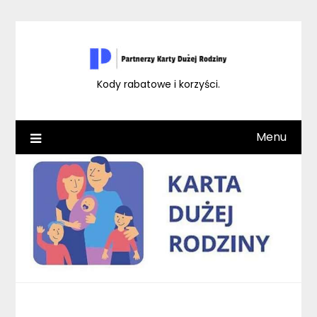
Skip
to
content
Kody rabatowe i korzyści.
Menu