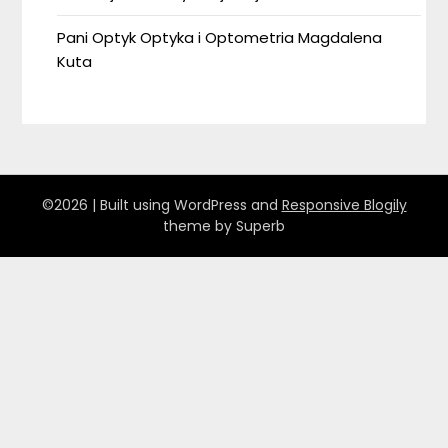
Pani Optyk Optyka i Optometria Magdalena
Kuta
©2026
| Built using WordPress and
Responsive Blogily
theme by Superb