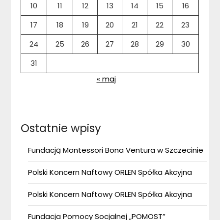
10
11
12
13
14
15
16
17
18
19
20
21
22
23
24
25
26
27
28
29
30
31
« maj
Ostatnie wpisy
Fundacją Montessori Bona Ventura w Szczecinie
Polski Koncern Naftowy ORLEN Spółka Akcyjna
Polski Koncern Naftowy ORLEN Spółka Akcyjna
Fundacja Pomocy Socjalnej „POMOST”