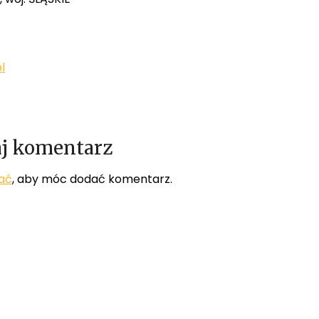
l
j komentarz
ać
, aby móc dodać komentarz.