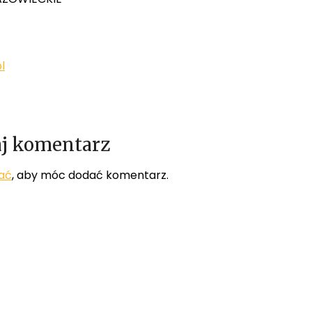
l
j komentarz
ać
, aby móc dodać komentarz.