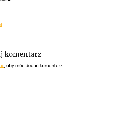
l
j komentarz
ać
, aby móc dodać komentarz.