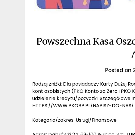
Powszechna Kasa Oszc
Posted on
Rodzaj zniżki: Dla posiadaczy Karty Dużej 
kont osobistych (PKO Konto za Zero i PKO K
udzielenie kredytu/pożyczki. Szczegółowe 
HTTPS://WWW.PKOBP.PL/NAPISZ-DO-NAS/ (
Kategoria/zakres: Usługi/Finansowe
Adres: Dąbrówki 24, 69-100 Słubice, woj. LU