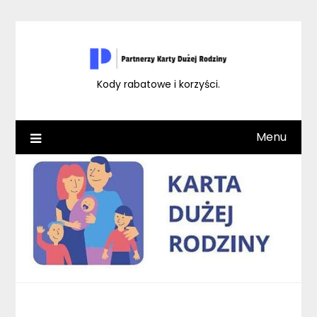
Skip
to
content
Kody rabatowe i korzyści.
Menu