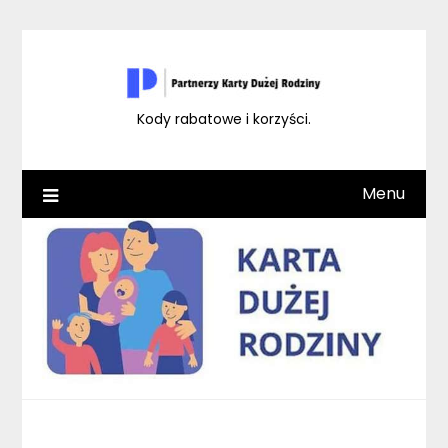
Skip
to
content
Kody rabatowe i korzyści.
Menu