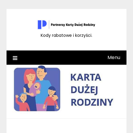
Skip
to
content
Kody rabatowe i korzyści.
Menu