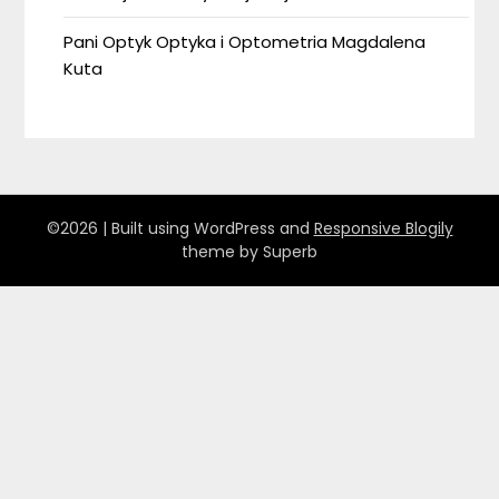
Pani Optyk Optyka i Optometria Magdalena
Kuta
©2026
| Built using WordPress and
Responsive Blogily
theme by Superb