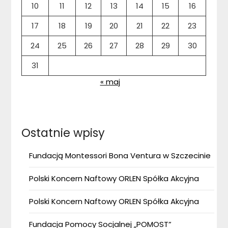
10
11
12
13
14
15
16
17
18
19
20
21
22
23
24
25
26
27
28
29
30
31
« maj
Ostatnie wpisy
Fundacją Montessori Bona Ventura w Szczecinie
Polski Koncern Naftowy ORLEN Spółka Akcyjna
Polski Koncern Naftowy ORLEN Spółka Akcyjna
Fundacja Pomocy Socjalnej „POMOST”