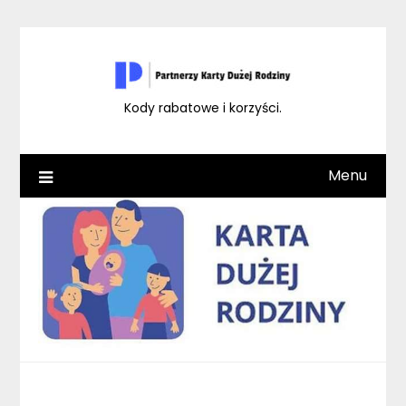
Skip
to
content
Kody rabatowe i korzyści.
Menu