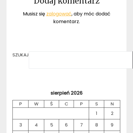
Dodaj komentarz
Musisz się
zalogować
, aby móc dodać
komentarz.
SZUKAJ
sierpień 2026
P
W
Ś
C
P
S
N
1
2
3
4
5
6
7
8
9