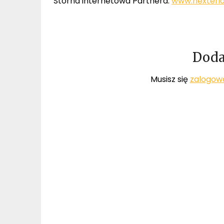
Storna internetowa Partnera:
www.nexterio
Doda
Musisz się
zalogow