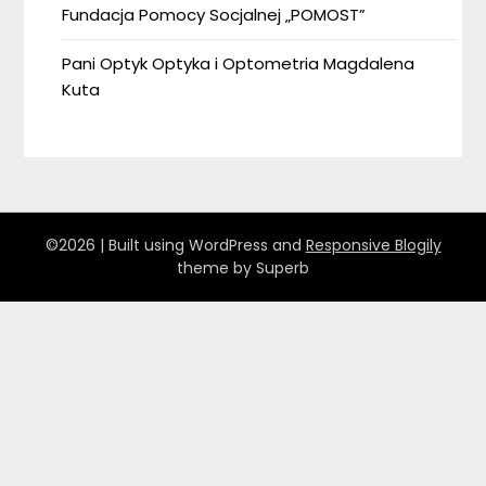
Fundacja Pomocy Socjalnej „POMOST”
Pani Optyk Optyka i Optometria Magdalena
Kuta
©2026
| Built using WordPress and
Responsive Blogily
theme by Superb