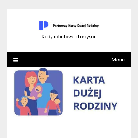
Skip
to
content
Kody rabatowe i korzyści.
Menu