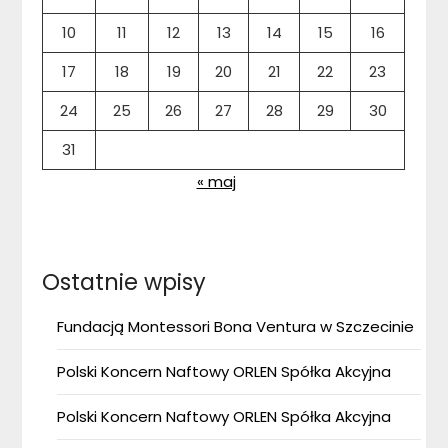
10
11
12
13
14
15
16
17
18
19
20
21
22
23
24
25
26
27
28
29
30
31
« maj
Ostatnie wpisy
Fundacją Montessori Bona Ventura w Szczecinie
Polski Koncern Naftowy ORLEN Spółka Akcyjna
Polski Koncern Naftowy ORLEN Spółka Akcyjna