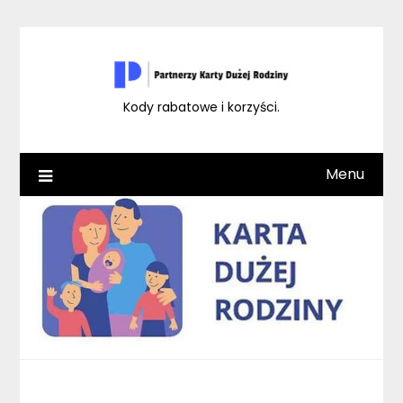
Skip
to
content
Kody rabatowe i korzyści.
Menu