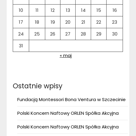
10
11
12
13
14
15
16
17
18
19
20
21
22
23
24
25
26
27
28
29
30
31
« maj
Ostatnie wpisy
Fundacją Montessori Bona Ventura w Szczecinie
Polski Koncern Naftowy ORLEN Spółka Akcyjna
Polski Koncern Naftowy ORLEN Spółka Akcyjna