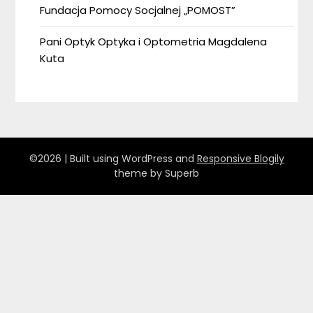
Fundacja Pomocy Socjalnej „POMOST”
Pani Optyk Optyka i Optometria Magdalena
Kuta
©2026
| Built using WordPress and
Responsive Blogily
theme by Superb