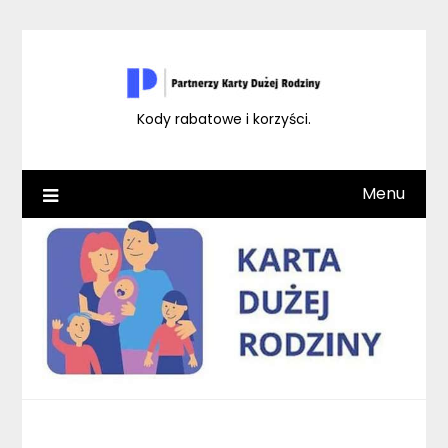
Skip
to
content
Kody rabatowe i korzyści.
Menu