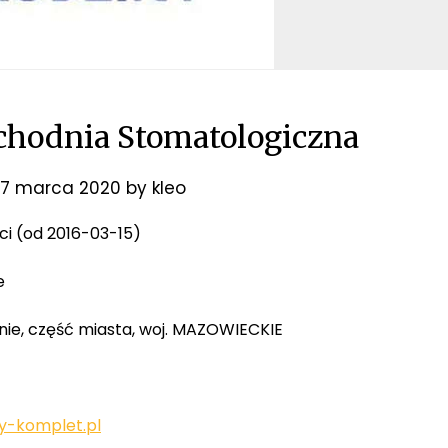
hodnia Stomatologiczna
7 marca 2020
by
kleo
eci (od 2016-03-15)
e
nie, część miasta, woj. MAZOWIECKIE
y-komplet.pl