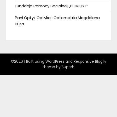
Fundacja Pomocy Socjalnej „POMOST”
Pani Optyk Optyka i Optometria Magdalena
Kuta
©2026
| Built using WordPress and
Responsive Blogily
theme by Superb