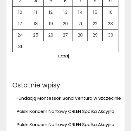
3
4
5
6
7
8
9
10
11
12
13
14
15
16
17
18
19
20
21
22
23
24
25
26
27
28
29
30
31
« maj
Ostatnie wpisy
Fundacją Montessori Bona Ventura w Szczecinie
Polski Koncern Naftowy ORLEN Spółka Akcyjna
Polski Koncern Naftowy ORLEN Spółka Akcyjna