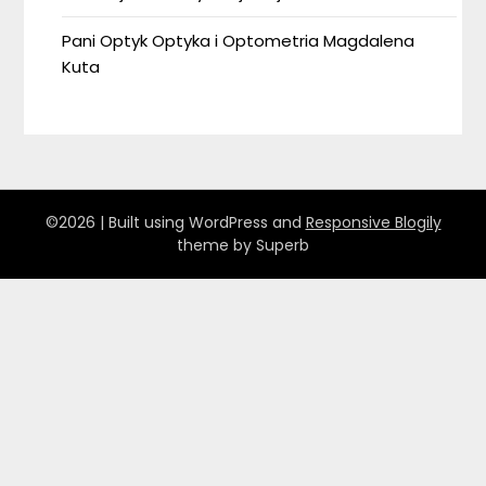
Pani Optyk Optyka i Optometria Magdalena
Kuta
©2026
| Built using WordPress and
Responsive Blogily
theme by Superb