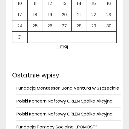
10
11
12
13
14
15
16
17
18
19
20
21
22
23
24
25
26
27
28
29
30
31
« maj
Ostatnie wpisy
Fundacją Montessori Bona Ventura w Szczecinie
Polski Koncern Naftowy ORLEN Spółka Akcyjna
Polski Koncern Naftowy ORLEN Spółka Akcyjna
Fundacja Pomocy Socjalnej „POMOST”