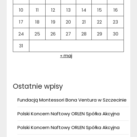
10
11
12
13
14
15
16
17
18
19
20
21
22
23
24
25
26
27
28
29
30
31
« maj
Ostatnie wpisy
Fundacją Montessori Bona Ventura w Szczecinie
Polski Koncern Naftowy ORLEN Spółka Akcyjna
Polski Koncern Naftowy ORLEN Spółka Akcyjna