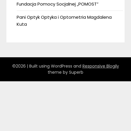
Fundacja Pomocy Socjalnej „POMOST”
Pani Optyk Optyka i Optometria Magdalena
Kuta
©2026
| Built using WordPress and
Responsive Blogily
theme by Superb