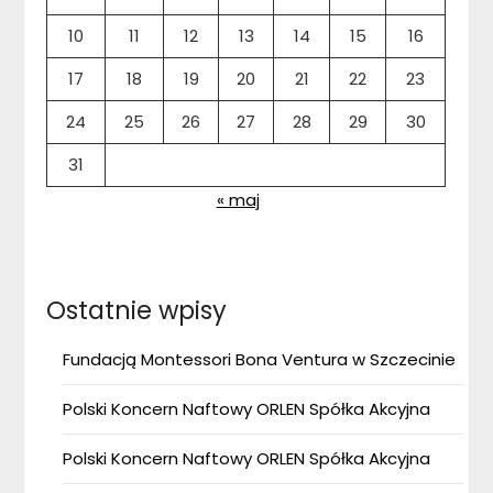
10
11
12
13
14
15
16
17
18
19
20
21
22
23
24
25
26
27
28
29
30
31
« maj
Ostatnie wpisy
Fundacją Montessori Bona Ventura w Szczecinie
Polski Koncern Naftowy ORLEN Spółka Akcyjna
Polski Koncern Naftowy ORLEN Spółka Akcyjna