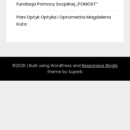
Fundacja Pomocy Socjalnej „POMOST”
Pani Optyk Optyka i Optometria Magdalena
Kuta
©2026
| Built using WordPress and
Responsive Blogily
theme by Superb