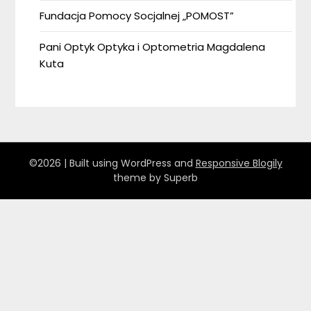
Fundacja Pomocy Socjalnej „POMOST”
Pani Optyk Optyka i Optometria Magdalena
Kuta
©2026
| Built using WordPress and
Responsive Blogily
theme by Superb