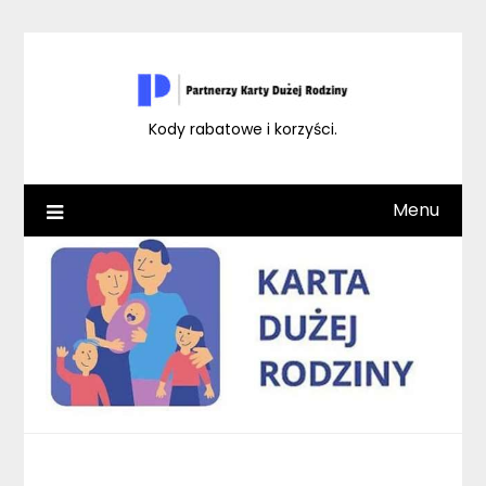
Skip
to
content
Kody rabatowe i korzyści.
Menu