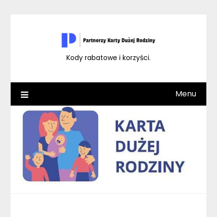
Skip
to
content
Kody rabatowe i korzyści.
Menu