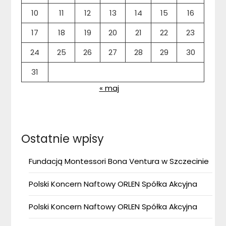
10
11
12
13
14
15
16
17
18
19
20
21
22
23
24
25
26
27
28
29
30
31
« maj
Ostatnie wpisy
Fundacją Montessori Bona Ventura w Szczecinie
Polski Koncern Naftowy ORLEN Spółka Akcyjna
Polski Koncern Naftowy ORLEN Spółka Akcyjna