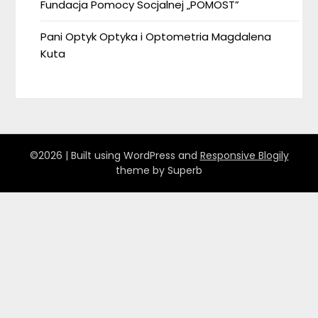
Fundacja Pomocy Socjalnej „POMOST”
Pani Optyk Optyka i Optometria Magdalena
Kuta
©2026
| Built using WordPress and
Responsive Blogily
theme by Superb