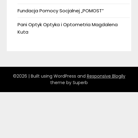
Fundacja Pomocy Socjalnej „POMOST”
Pani Optyk Optyka i Optometria Magdalena
Kuta
©2026
| Built using WordPress and
Responsive Blogily
theme by Superb