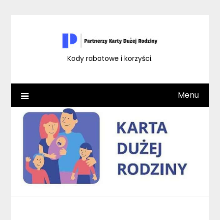
Skip
to
content
Kody rabatowe i korzyści.
Menu