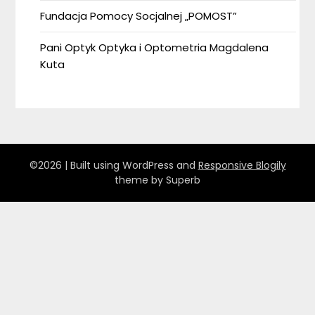
Fundacja Pomocy Socjalnej „POMOST”
Pani Optyk Optyka i Optometria Magdalena
Kuta
©2026
| Built using WordPress and
Responsive Blogily
theme by Superb