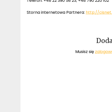
Telefon: +48 22 390 58 23; +48 790 220 102
Storna internetowa Partnera:
http://cisnet.
Doda
Musisz się
zalogow