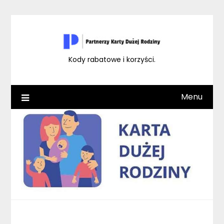
Skip
to
content
Kody rabatowe i korzyści.
Menu