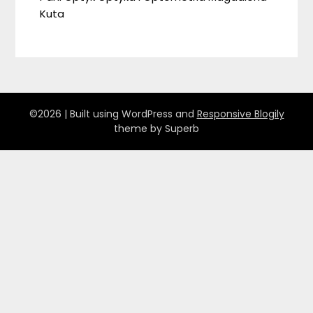
Kuta
©2026
| Built using WordPress and
Responsive Blogily
theme by Superb