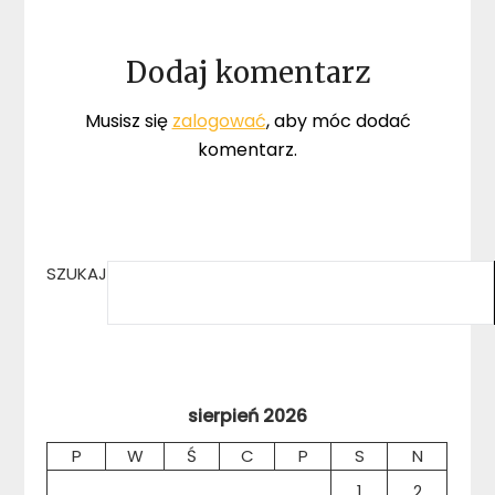
Dodaj komentarz
Musisz się
zalogować
, aby móc dodać
komentarz.
SZUKAJ
sierpień 2026
P
W
Ś
C
P
S
N
1
2