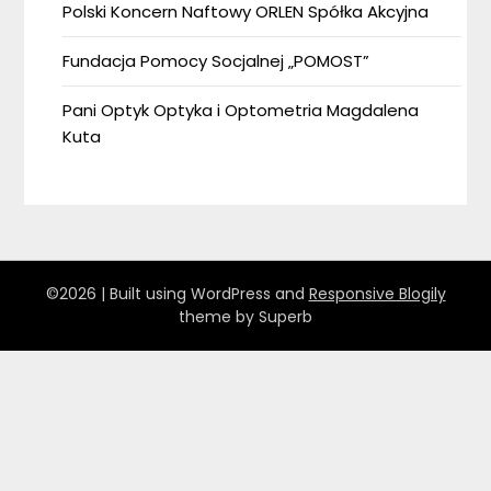
Polski Koncern Naftowy ORLEN Spółka Akcyjna
Fundacja Pomocy Socjalnej „POMOST”
Pani Optyk Optyka i Optometria Magdalena
Kuta
©2026
| Built using WordPress and
Responsive Blogily
theme by Superb