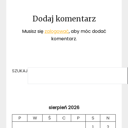
Dodaj komentarz
Musisz się
zalogować
, aby móc dodać
komentarz.
SZUKAJ
sierpień 2026
P
W
Ś
C
P
S
N
1
2