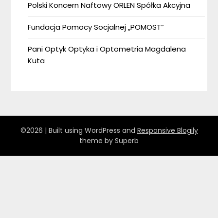
Polski Koncern Naftowy ORLEN Spółka Akcyjna
Fundacja Pomocy Socjalnej „POMOST”
Pani Optyk Optyka i Optometria Magdalena
Kuta
©2026
| Built using WordPress and
Responsive Blogily
theme by Superb