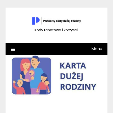
Skip
to
content
Kody rabatowe i korzyści.
Menu