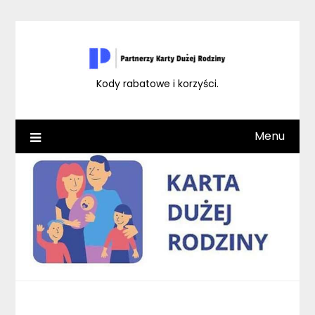
Skip
to
content
Kody rabatowe i korzyści.
Menu