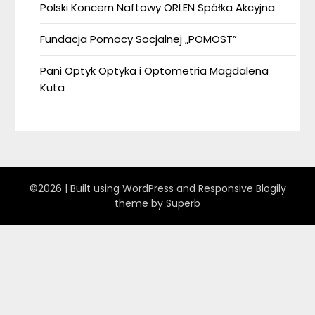
Polski Koncern Naftowy ORLEN Spółka Akcyjna
Fundacja Pomocy Socjalnej „POMOST”
Pani Optyk Optyka i Optometria Magdalena
Kuta
©2026
| Built using WordPress and
Responsive Blogily
theme by Superb