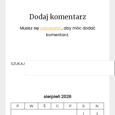
Dodaj komentarz
Musisz się
zalogować
, aby móc dodać
komentarz.
SZUKAJ
sierpień 2026
P
W
Ś
C
P
S
N
1
2